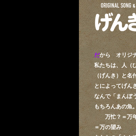
だ
から オリジ
私たちは、人（
（げんき）と名
とによってげん
なんで「まんぼ
もちろんあの魚
万忙？＝万年
＝万の望み