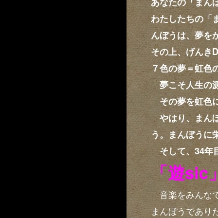
あなたの「まん
わたしたちの「
んぼうは、夢を
その上、げんき
７色の夢＝虹色
夢こそ人生の源
その夢を虹色に
やはり、まんぼ
う。まんぼうに
そして、34年
「遊si
音楽をみんな
まんぼうであり