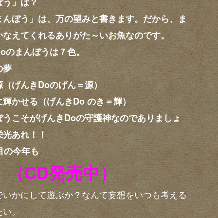
ぼう」は？
まんぼう」は、万の望みと書きます。だから、ま
かなえてくれるありがた～いお魚なのです。
Doのまんぼうは７色。
の夢
（げんきDoのげん＝源）
輝かせる（げんきDo のき＝輝）
うこそがげんきDoの守護神なのでありましょ
栄光あれ！！
目の今年も
c」（CD発売中）
でいかにして遊ぶか？なんて妄想をいつも考える
たい。