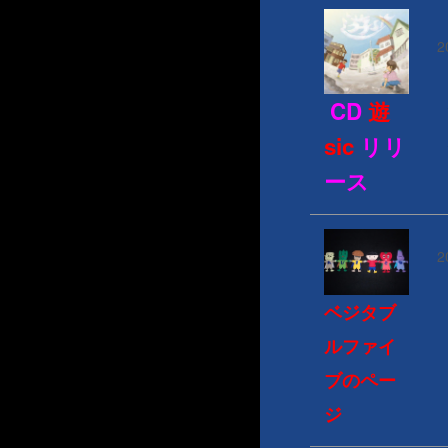
2
CD
遊
sic
リリ
ース
2
ベジタブ
ルファイ
ブのペー
ジ